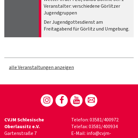
Veranstalter: verschiedene Görlitzer
Jugendgruppen
Der Jugendgottesdienst am
Freitagabend für Görlitz und Umgebung.
alle Veranstaltungen anzeigen
CVJM Schlesische
Telefon: 03581/400972
Oberlausitz e.V.
Telefax: 03581/400934
Gartenstraße 7
E-Mail:
info@cvjm-