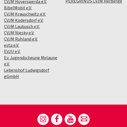
PEREGRINUS CVJM Herberge
CVJM Hoyerswerda e.V.
BibelMobil e.V.
CVJM Krauschwitz e.V.
CVJM Kodersdorf e.V.
CVJM Laubusch e.V.
CVJM Niesky e.V.
CVJM Ruhland e.V.
esta e.V.
EVJU e.V.
Ev. Jugendscheune Melaune
e.V.
Lebenshof Ludwigsdorf
gGmbH