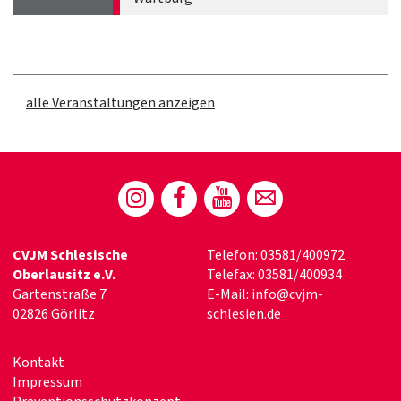
alle Veranstaltungen anzeigen
CVJM Schlesische
Telefon: 03581/400972
Oberlausitz e.V.
Telefax: 03581/400934
Gartenstraße 7
E-Mail:
info@cvjm-
02826 Görlitz
schlesien.de
Kontakt
Impressum