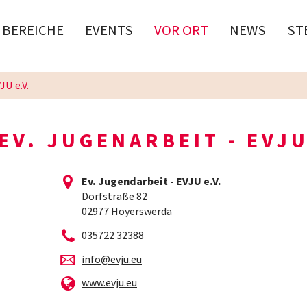
BEREICHE
EVENTS
VOR ORT
NEWS
ST
JU e.V.
EV. JUGENARBEIT - EVJ
Ev. Jugendarbeit - EVJU e.V.
Dorfstraße 82
02977 Hoyerswerda
035722 32388
info@evju.eu
www.evju.eu